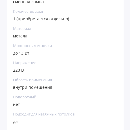
сменная лампа
Количество ламп
1 (приобретается отдельно)
Материал
металл
Мощность лампочки
до 13 Вт
Напряжение
220 В
Область применения
внутри помещения
Поворотный
нет
Подходит для натяжных потолков
да