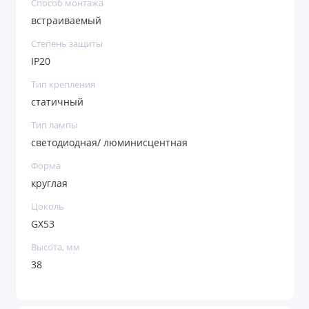
Способ монтажа
встраиваемый
Степень защиты
IP20
Тип крепления
статичный
Тип лампы
светодиодная/ люминисцентная
Форма
круглая
Цоколь
GX53
Высота, мм
38