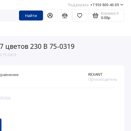
Поддержка
+7 950 800-40-09
Корзина
0
Найти
0.00р.
 цветов 230 В 75-0319
В 75-0319
REXANT
сравнение
Производитель
335326