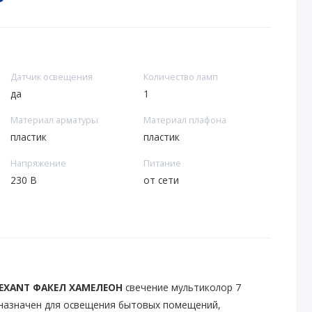
Датчик освещения
Количество ламп
да
1
Материал арматуры
Материал плафона
пластик
пластик
Напряжение
Питание
230 В
от сети
EXANT ФАКЕЛ ХАМЕЛЕОН
свечение мультиколор 7
дназначен для освещения бытовых помещений,