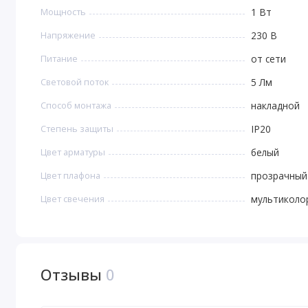
Мощность
1 Вт
Напряжение
230 В
Питание
от сети
Световой поток
5 Лм
Способ монтажа
накладной
Степень защиты
IP20
Цвет арматуры
белый
Цвет плафона
прозрачный
Цвет свечения
мультиколо
Отзывы
0