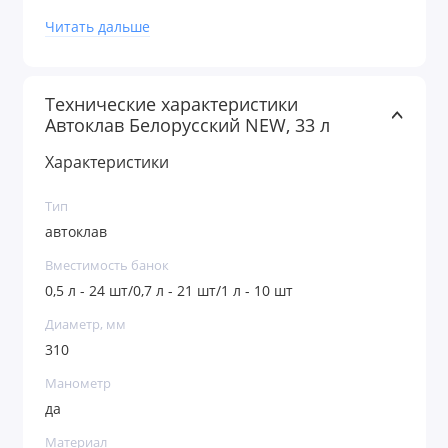
партии заготовок;
Читать дальше
идеален для домашнего консервирования и
стерилизации продуктов.
Технические характеристики
Автоклав Белорусский NEW, 33 л
Характеристики
Тип
автоклав
Вместимость банок
0,5 л - 24 шт/0,7 л - 21 шт/1 л - 10 шт
Диаметр, мм
310
Манометр
да
Материал