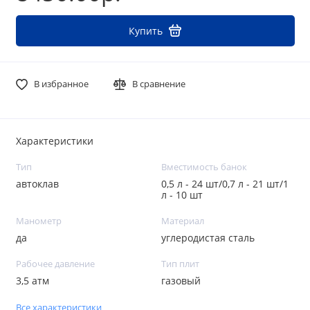
Купить
В избранное
В сравнение
Характеристики
Тип
Вместимость банок
автоклав
0,5 л - 24 шт/0,7 л - 21 шт/1
л - 10 шт
Манометр
Материал
да
углеродистая сталь
Рабочее давление
Тип плит
3,5 атм
газовый
Все характеристики