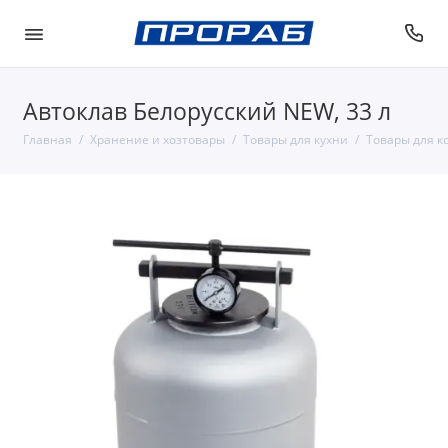
Автоклав Белорусский NEW, 33 л
Главная
Хранение и хозтовары
Товары для кухни
Товары для к