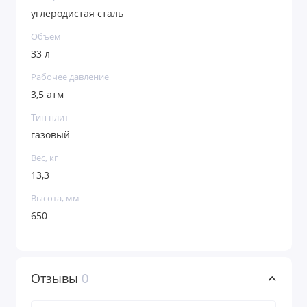
углеродистая сталь
Объем
33 л
Рабочее давление
3,5 атм
Тип плит
газовый
Вес, кг
13,3
Высота, мм
650
Отзывы
0