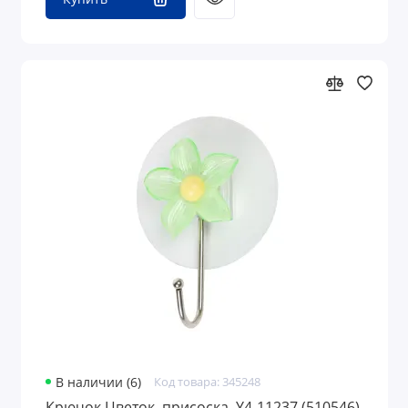
В наличии (6)
Код товара: 345248
Крючок Цветок, присоска, Y4-11237 (510546)