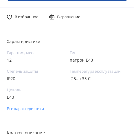
В избранное
В сравнение
Характеристики
Гарантия, мес.
Тип
12
патрон Е40
Степень защиты
Температура эксплуатации
IP20
-25...+35 С
Цоколь
Е40
Все характеристики
Краткое описание