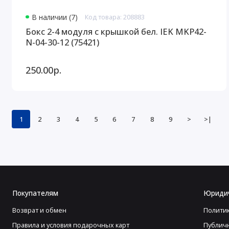
В наличии (7)
Код товара: 208883
Бокс 2-4 модуля с крышкой бел. IEK MKP42-
N-04-30-12 (75421)
250.00р.
1
2
3
4
5
6
7
8
9
>
>|
Покупателям
Юриди
Возврат и обмен
Полити
Правила и условия подарочных карт
Публич