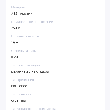
Материал
ABS-пластик
Номинальное напряжение
250 В
Номинальный ток
16 А
Степень защиты
IP20
Тип комплектации
механизм с накладкой
Тип крепления
винтовое
Тип монтажа
скрытый
Тип управляющего элемента