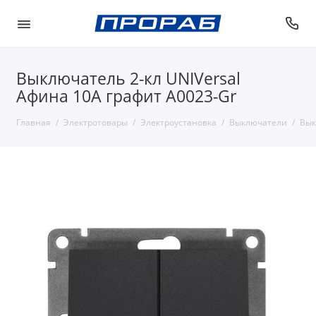
Выключатель 2-кл UNIVersal
Афина 10A графит A0023-Gr
Главная
Электротовары
Электроустановка
Выключатели
Вык