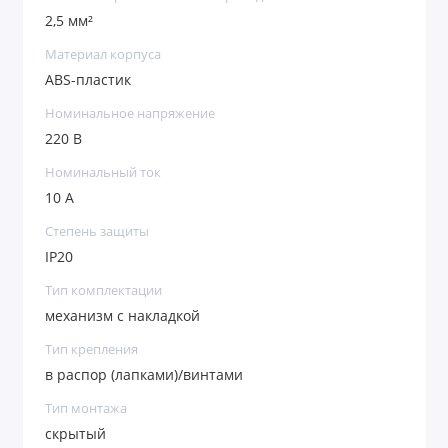
2,5 мм²
Материал корпуса
ABS-пластик
Номинальное напряжение
220 В
Номинальный ток
10 А
Степень защиты
IP20
Тип комплектации
механизм с накладкой
Тип крепления
в распор (лапками)/винтами
Тип монтажа
скрытый