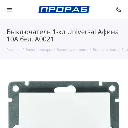
Выключатель 1-кл Universal Афина
10А бел. A0021
Главная
Электротовары
Электроустановка
Выключатели
Вык