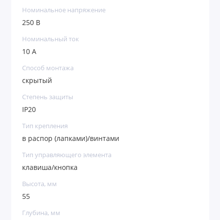
Номинальное напряжение
250 В
Номинальный ток
10 А
Способ монтажа
скрытый
Степень защиты
IP20
Тип крепления
в распор (лапками)/винтами
Тип управляющего элемента
клавиша/кнопка
Высота, мм
55
Глубина, мм