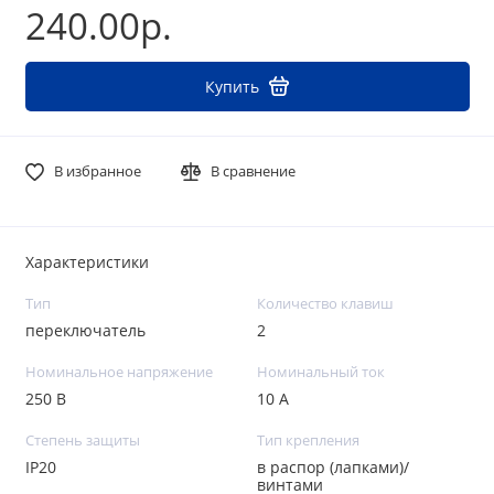
240.00р.
Купить
В избранное
В сравнение
Характеристики
Тип
Количество клавиш
переключатель
2
Номинальное напряжение
Номинальный ток
250 В
10 А
Степень защиты
Тип крепления
IP20
в распор (лапками)/
винтами