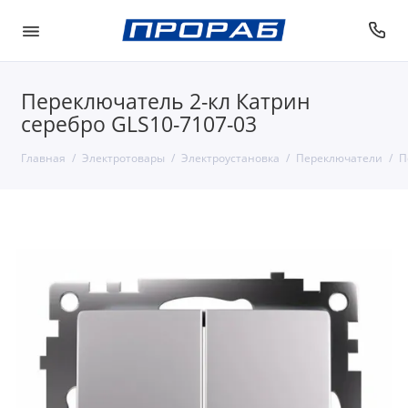
Переключатель 2-кл Катрин
серебро GLS10-7107-03
Главная
Электротовары
Электроустановка
Переключатели
П