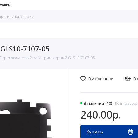
тавки
GLS10-7107-05
Переключатель 2-кл Катрин черный GLS10-7107-05
В избранное
В 
В наличии (10)
Код товара:
240.00р.
Купить