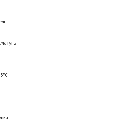
ель
/латунь
35°С
опка