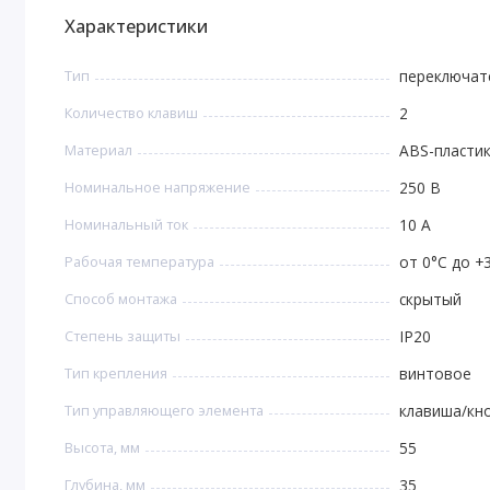
Характеристики
Тип
переключат
Количество клавиш
2
Материал
ABS-пластик
Номинальное напряжение
250 В
Номинальный ток
10 А
Рабочая температура
от 0°С до +
Способ монтажа
скрытый
Степень защиты
IP20
Тип крепления
винтовое
Тип управляющего элемента
клавиша/кн
Высота, мм
55
Глубина, мм
35