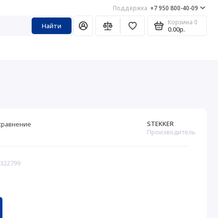
Поддержка
+7 950 800-40-09
Корзина
0
Найти
0.00р.
STEKKER
сравнение
Производитель
 322799