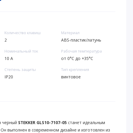
Количество клавиш
Материал
2
ABS-пластик/латунь
Номинальный ток
Рабочая температура
10 А
от 0°С до +35°С
Степень защиты
Тип крепления
IP20
винтовое
н черный
STEKKER GLS10-7107-05
станет идеальным
 Он выполнен в современном дизайне и изготовлен из