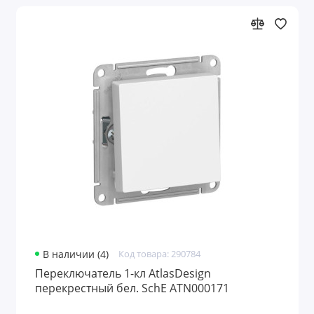
Сетевые фильтры, удлинители и
разветвители
Розетки с таймером
ТВ приставки и антенны
Звонки и кнопки
Элементы питания и зарядные устройства
Паяльники и материалы для пайки
Конденсаторы
В наличии (4)
Код товара: 290784
Переключатель 1-кл AtlasDesign
перекрестный бел. SchE ATN000171