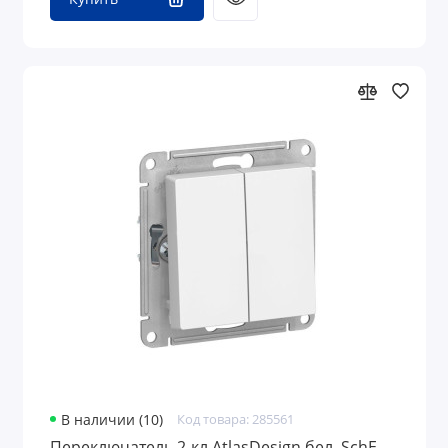
В наличии (10)
Код товара: 285561
Переключатель 2-кл AtlasDesign бел. SchE