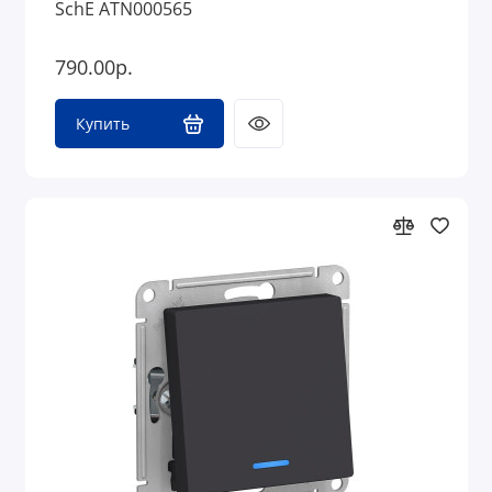
SchE ATN000565
790.00р.
Купить