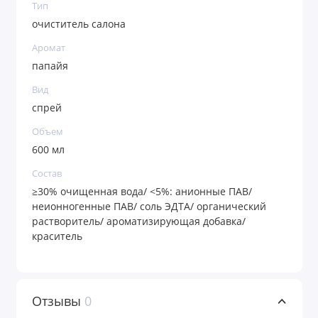
Тип
очиститель салона
Аромат
папайя
Вид
спрей
Объем
600 мл
Состав
≥30% очищенная вода/ <5%: анионные ПАВ/
неионногенные ПАВ/ соль ЭДТА/ органический
растворитель/ ароматизирующая добавка/
краситель
Отзывы
0