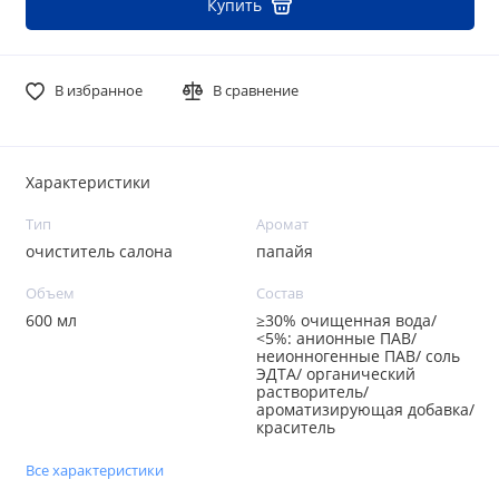
Купить
В избранное
В сравнение
Характеристики
Тип
Аромат
очиститель салона
папайя
Объем
Состав
600 мл
≥30% очищенная вода/
<5%: анионные ПАВ/
неионногенные ПАВ/ соль
ЭДТА/ органический
растворитель/
ароматизирующая добавка/
краситель
Все характеристики