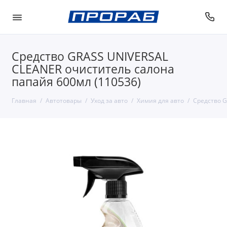
Средство GRASS UNIVERSAL
CLEANER очиститель салона
папайя 600мл (110536)
Главная
Автотовары
Уход за авто
Химия для авто
Средство G