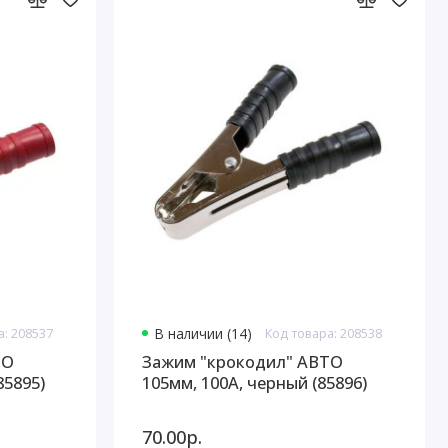
а: 208537
В наличии (14)
Код товара: 208538
ТО
Зажим "крокодил" АВТО
85895)
105мм, 100А, черный (85896)
70.00р.