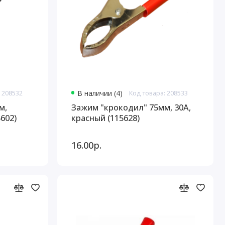
 208532
В наличии (4)
Код товара: 208533
м,
Зажим "крокодил" 75мм, 30А,
602)
красный (115628)
16.00р.