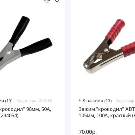
и (15)
Код товара: 208536
В наличии (15)
Код товар
крокодил" 98мм, 50А,
Зажим "крокодил" АВ
(234054)
105мм, 100А, красный (
70.00р.