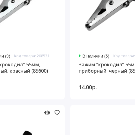
и (9)
Код товара: 208531
В наличии (5)
Код товара:
крокодил" 55мм,
Зажим "крокодил" 55м
ый, красный (85600)
приборный, черный (85
14.00р.