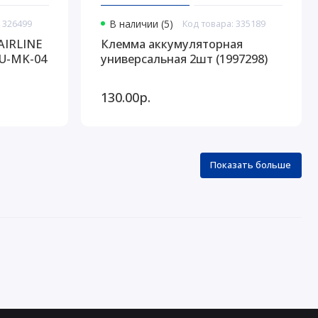
 326499
В наличии (5)
Код товара: 335189
AIRLINE
Клемма аккумуляторная
FU-MK-04
универсальная 2шт (1997298)
130.00р.
Показать больше