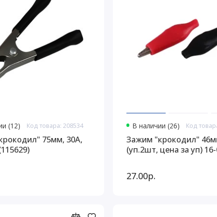
и (12)
Код товара: 208534
В наличии (26)
Код товар
крокодил" 75мм, 30А,
Зажим "крокодил" 46
(115629)
(уп.2шт, цена за уп) 16
27.00р.