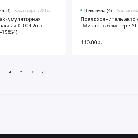
и (3)
Код товара: 335193
В наличии (4)
Код товара:
аккумуляторная
Предохранитель авто 
альная К-009 2шт
"Микро" в блистере A
-19854)
.
110.00р.
4
5
>
>|