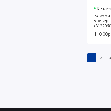
В наличи
Клемма 
универс
(3122060
110.00р
1
2
3