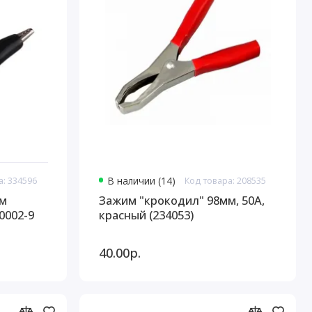
а: 334596
В наличии (14)
Код товара: 208535
мм
Зажим "крокодил" 98мм, 50А,
-0002-9
красный (234053)
40.00р.