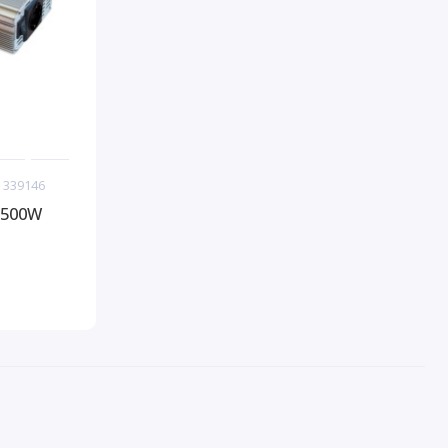
 339146
1500W