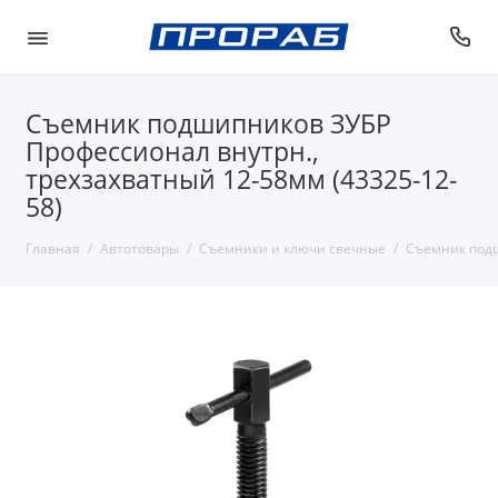
Съемник подшипников ЗУБР
Профессионал внутрн.,
трехзахватный 12-58мм (43325-12-
58)
Главная
Автотовары
Съемники и ключи свечные
Съемник подш