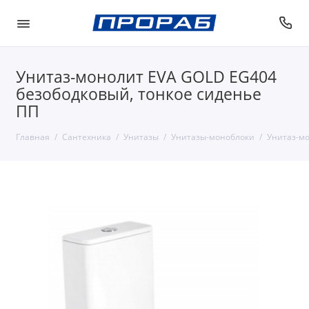
Унитаз-монолит EVA GOLD EG404
безободковый, тонкое сиденье
ПП
Главная
Сантехника
Унитазы
Унитазы-моноблоки
Унитаз-мо