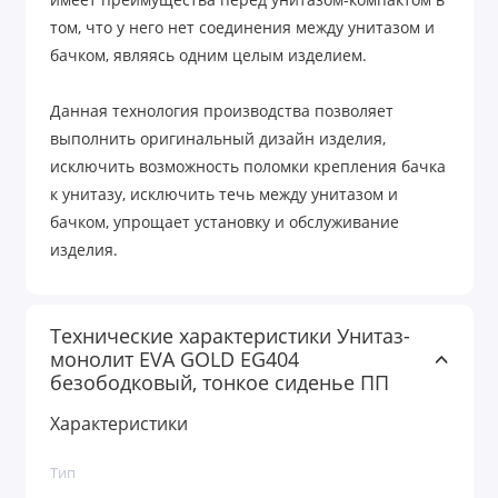
имеет преимущества перед унитазом-компактом в
том, что у него нет соединения между унитазом и
бачком, являясь одним целым изделием.
Данная технология производства позволяет
выполнить оригинальный дизайн изделия,
исключить возможность поломки крепления бачка
к унитазу, исключить течь между унитазом и
бачком, упрощает установку и обслуживание
изделия.
Технические характеристики Унитаз-
монолит EVA GOLD EG404
безободковый, тонкое сиденье ПП
Характеристики
Тип