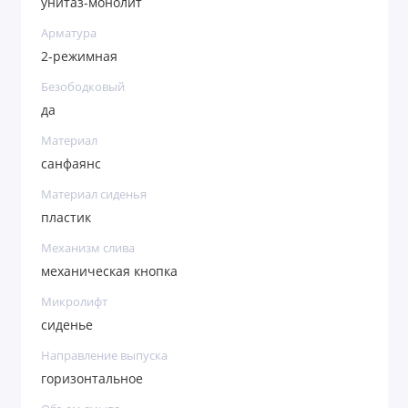
унитаз-монолит
Арматура
2-режимная
Безободковый
да
Материал
санфаянс
Материал сиденья
пластик
Механизм слива
механическая кнопка
Микролифт
сиденье
Направление выпуска
горизонтальное