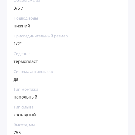
Объем смыва
3/6 л
Подвод воды
нижний
Присоединительный размер
1/2"
Сиденье
термопласт
Система антивсплеск
да
Тип монтажа
напольный
Тип смыва
каскадный
Высота, мм
755