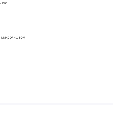
ьное
с микролифтом