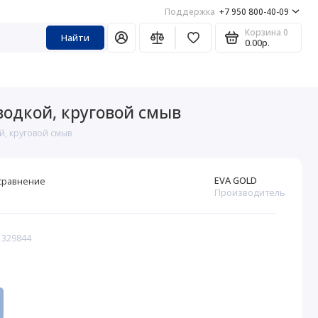
Поддержка
+7 950 800-40-09
Корзина
0
Найти
0.00р.
водкой, круговой смыв
й, круговой смыв
EVA GOLD
сравнение
Производитель
 329844