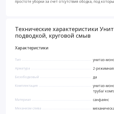
простоте уборки за счет отсутствия ободка, под которы
Технические характеристики Унит
подводкой, круговой смыв
Характеристики
Тип
унитаз-мон
Арматура
2-режимная
Безободковый
да
Комплектация
унитаз-мон
труба/ комп
Материал
санфаянс
Механизм слива
механическ