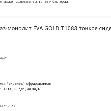
м может скапливаться грязь и бактерии.
аз-монолит EVA GOLD T1088 тонкое сиде
олит
олит/ сиденье/ гофрированная
лект подводки для воды
ая кнопка