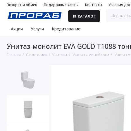
Возврат и обмен
Подарочные карты
Контакты
Условия дос
КАТАЛОГ
Акции
Услуги
Кредитование
Унитаз-монолит EVA GOLD T1088 тонк
Главная
Сантехника
Унитазы
Унитазы-моноблоки
Унитаз-м