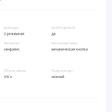
Арматура
Безободковый
2-режимная
да
Материал
Механизм слива
санфаянс
механическая кнопка
Объем смыва
Подвод воды
3/6 л
нижний