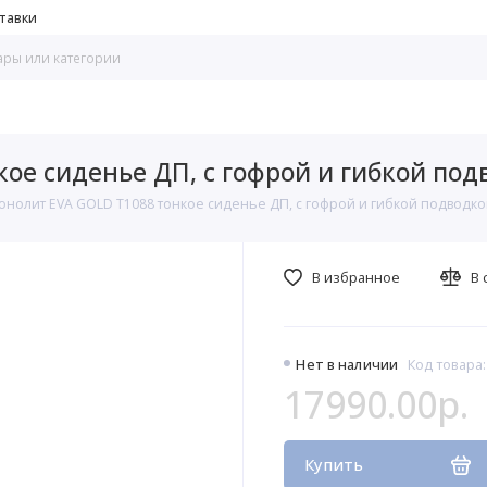
тавки
ое сиденье ДП, с гофрой и гибкой под
онолит EVA GOLD T1088 тонкое сиденье ДП, с гофрой и гибкой подводко
В избранное
В 
Нет в наличии
Код товара:
17990.00р.
Купить