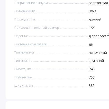
Направление выпуска
горизонтал
Объем смыва
3/6 л
Подвод воды
нижний
Присоединительный размер
1/2"
Сиденье
дюропласт/
Система антивсплеск
да
Тип монтажа
напольный
Тип смыва
круговой
Высота, мм
745
Глубина, мм
700
Ширина, мм
385