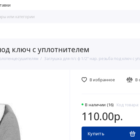
тавки
 под ключ с уплотнителем
олотенцесушителям
Заглушка для п/с ф 1/2" нар. резьба под ключ с 
В избранное
В 
В наличии (16)
Код товара:
110.00р.
Купить