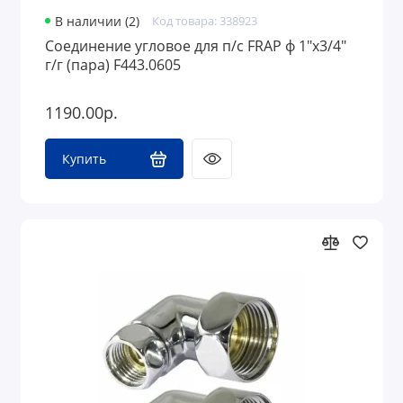
В наличии (2)
Код товара: 338923
Соединение угловое для п/с FRAP ф 1"х3/4"
г/г (пара) F443.0605
1190.00р.
Купить