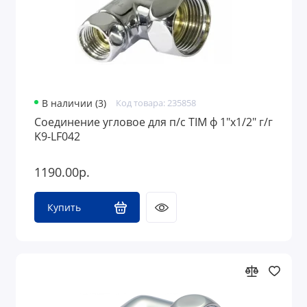
В наличии (3)
Код товара: 235858
Соединение угловое для п/с TIM ф 1"х1/2" г/г
K9-LF042
1190.00р.
Купить