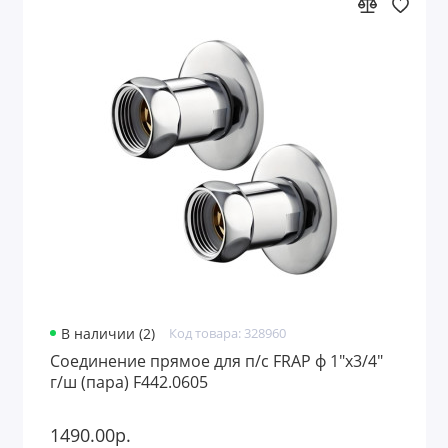
В наличии (2)
Код товара: 328960
Соединение прямое для п/с FRAP ф 1"х3/4"
г/ш (пара) F442.0605
1490.00р.