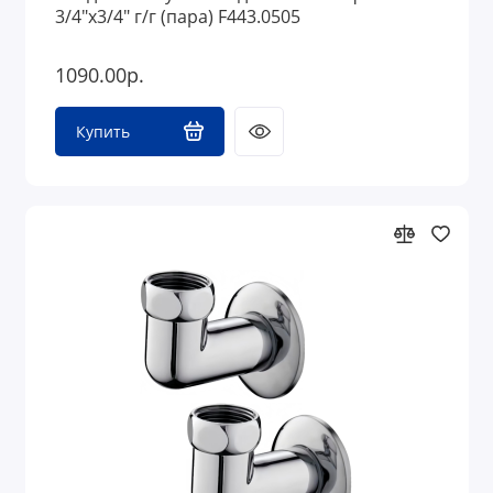
3/4"х3/4" г/г (пара) F443.0505
1090.00р.
Купить