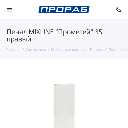
Пенал MIXLINE "Прометей" 35
правый
Главная
Сантехника
Мебель для ванной
Пеналы
Пенал MIXL