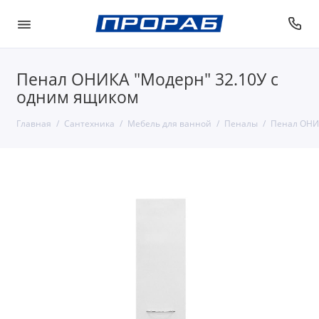
Пенал ОНИКА "Модерн" 32.10У с
одним ящиком
Главная
Сантехника
Мебель для ванной
Пеналы
Пенал ОНИК