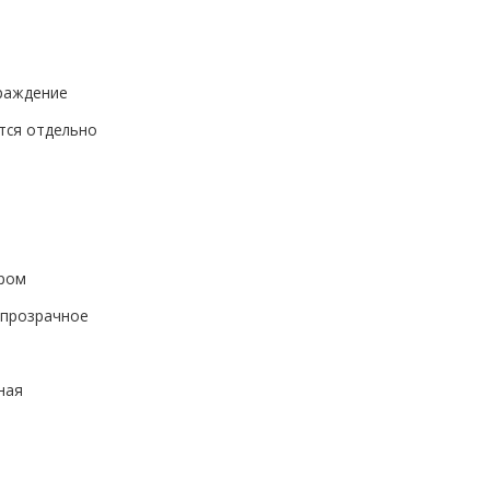
раждение
тся отдельно
ром
/прозрачное
ная