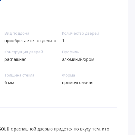
Вид поддона
Количество дверей
приобретается отдельно
1
Конструкция дверей
Профиль
распашная
алюминий/хром
Толщина стекла
Форма
6 мм
прямоугольная
GOLD
с распашной дверью придется по вкусу тем, кто