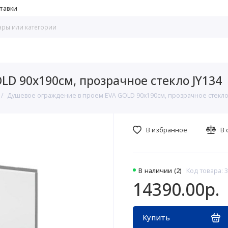
тавки
D 90х190см, прозрачное стекло JY134
Душевое ограждение в проем EVA GOLD 90х190см, прозрачное стекло
В избранное
В 
В наличии (2)
Код товара: 
14390.00р.
Купить