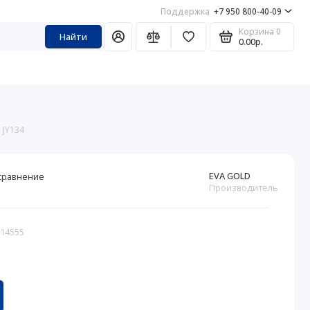
Поддержка
+7 950 800-40-09
Корзина
0
Найти
0.00р.
 JY134
EVA GOLD
сравнение
Производитель
314555