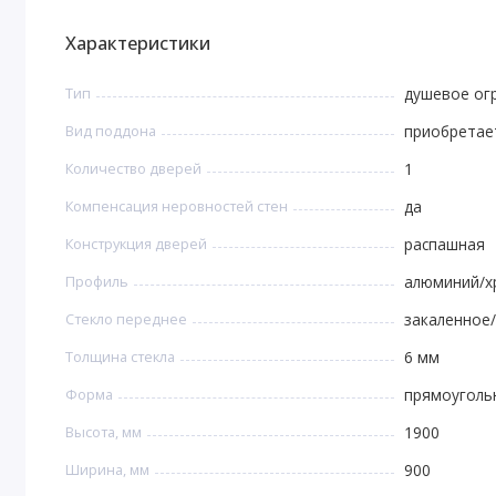
Характеристики
Тип
душевое ог
Вид поддона
приобретае
Количество дверей
1
Компенсация неровностей стен
да
Конструкция дверей
распашная
Профиль
алюминий/х
Стекло переднее
закаленное
Толщина стекла
6 мм
Форма
прямоуголь
Высота, мм
1900
Ширина, мм
900