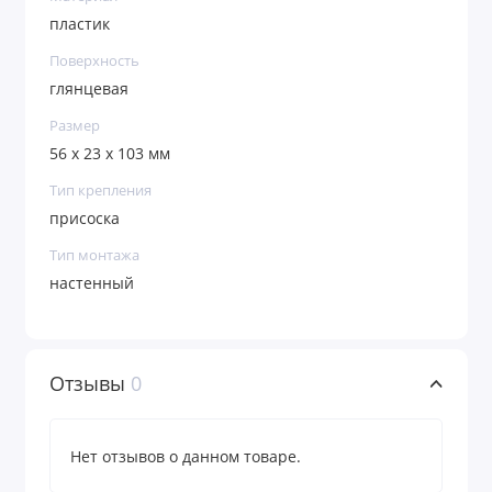
пластик
Поверхность
глянцевая
Размер
56 х 23 х 103 мм
Тип крепления
присоска
Тип монтажа
настенный
Отзывы
0
Нет отзывов о данном товаре.