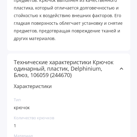
предметов. Крючок выполнен из качественного
пластика, который отличается долговечностью и
стойкостью к воздействию внешних факторов. Его
гладкая поверхность облегчает установку и снятие
предметов, предотвращая повреждение тканей и
других материалов.
Технические характеристики Крючок
одинарный, пластик, Delphinium,
Блюз, 106059 (244670)
Характеристики
Тип
крючок
Количество крючков
1
Материал