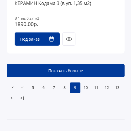
КЕРАМИН Кодама 3 (в уп. 1,35 м2)
В 1 ед: 0.27 м2
1890.00р.
Под заказ
Показать больше
|<
<
5
6
7
8
9
10
11
12
13
>
>|