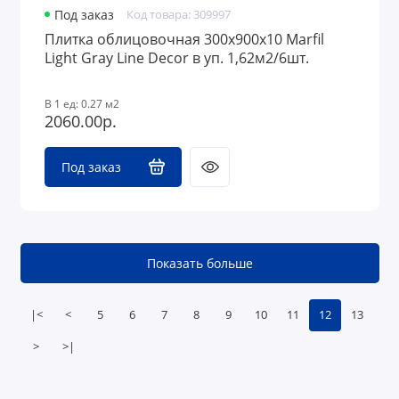
Под заказ
Код товара: 309997
Плитка облицовочная 300x900х10 Marfil
Light Gray Line Decor в уп. 1,62м2/6шт.
В 1 ед: 0.27 м2
2060.00р.
Под заказ
Показать больше
|<
<
5
6
7
8
9
10
11
12
13
>
>|