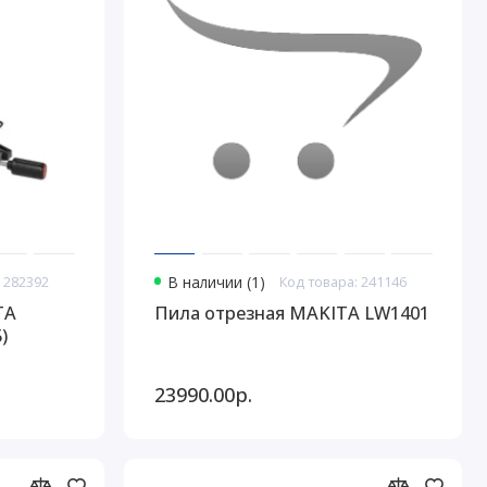
 282392
В наличии (1)
Код товара: 241146
ТА
Пила отрезная MAKITA LW1401
)
23990.00р.