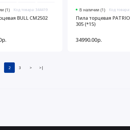
и (1)
Код товара: 344419
В наличии (1)
Код товара:
рцевая BULL CM2502
Пила торцевая PATRI
305 (*15)
0р.
34990.00р.
2
3
>
>|