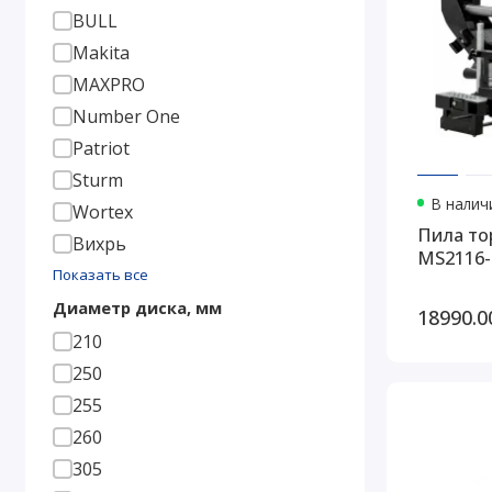
BULL
Makita
MAXPRO
Number One
Patriot
Sturm
В наличи
Wortex
Пила т
Вихрь
MS2116-
Показать все
Диаметр диска, мм
18990.0
210
250
255
260
305