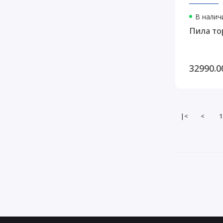
В наличи
Пила то
32990.0
|<
<
1