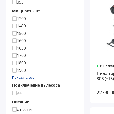
355
Мощность, Вт
1200
1400
1500
1600
1650
1700
1800
В наличи
1900
Пила то
Показать все
303 (*15)
Подключение пылесоса
22790.0
да
Питание
от сети