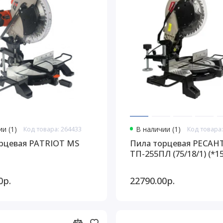
и (1)
Код товара: 264433
В наличии (1)
Код товара:
рцевая PATRIOT MS
Пила торцевая РЕСАН
ТП-255ПЛ (75/18/1) (*15
0р.
22790.00р.