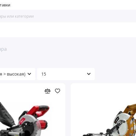
тавки
ара