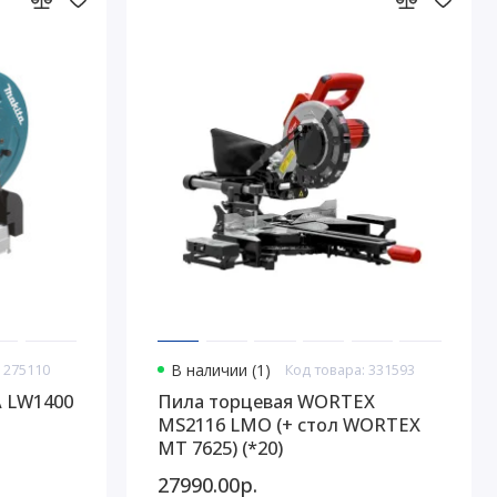
 275110
В наличии (1)
Код товара: 331593
A LW1400
Пила торцевая WORTEX
MS2116 LMO (+ стол WORTEX
MT 7625) (*20)
27990.00р.