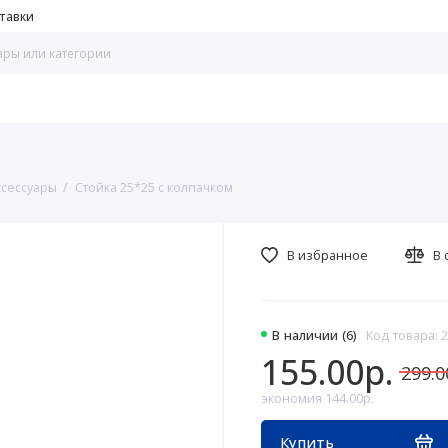
тавки
ксессуары
Стойка 25*25 с колпачком
В избранное
В 
В наличии (6)
Код товара: 
155.00р.
299.0
экономия 144.00р.
Купить