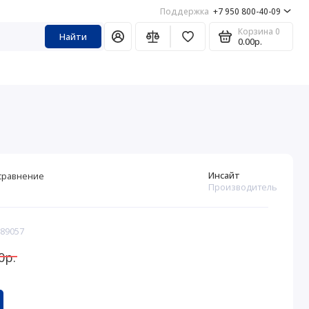
Поддержка
+7 950 800-40-09
Корзина
0
Найти
0.00р.
Инсайт
сравнение
Производитель
289057
0р.