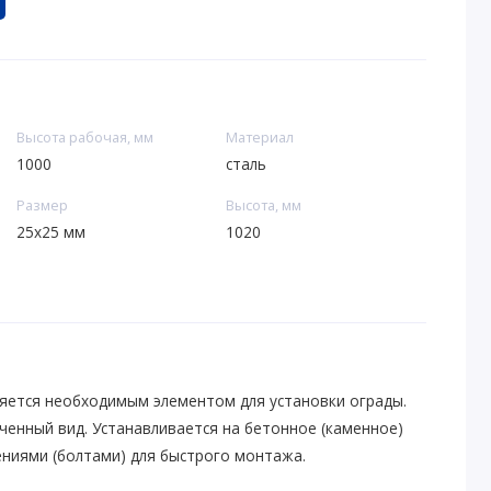
Высота рабочая, мм
Материал
1000
сталь
Размер
Высота, мм
25х25 мм
1020
яется необходимым элементом для установки ограды.
ченный вид. Устанавливается на бетонное (каменное)
ениями (болтами) для быстрого монтажа.