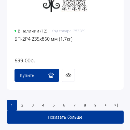
В наличии (12)
Код товара: 253289
БП-2Р4 235х860 мм (1,7кг)
699.00р.
Купить
1
2
3
4
5
6
7
8
9
>
>|
Показать больше