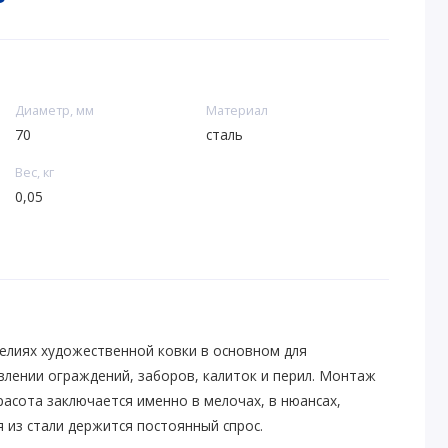
Диаметр, мм
Материал
70
сталь
Вес, кг
0,05
елиях художественной ковки в основном для
влении ограждений, заборов, калиток и перил. Монтаж
расота заключается именно в мелочах, в нюансах,
 из стали держится постоянный спрос.