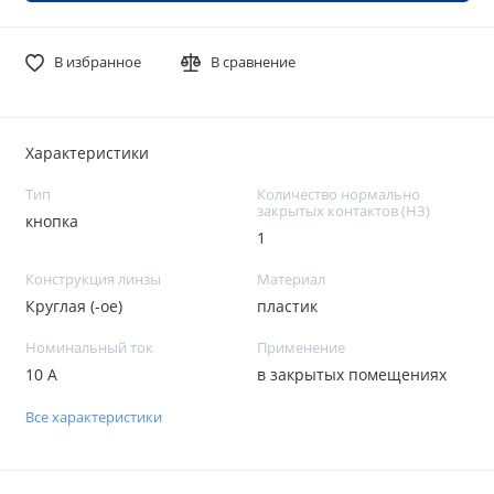
В избранное
В сравнение
Характеристики
Тип
Количество нормально
закрытых контактов (НЗ)
кнопка
1
Конструкция линзы
Материал
Круглая (-ое)
пластик
Номинальный ток
Применение
10 А
в закрытых помещениях
Все характеристики