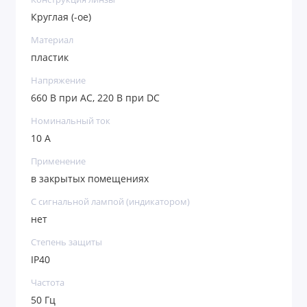
Круглая (-ое)
Материал
пластик
Напряжение
660 В при АС, 220 В при DC
Номинальный ток
10 А
Применение
в закрытых помещениях
С сигнальной лампой (индикатором)
нет
Степень защиты
IP40
Частота
50 Гц