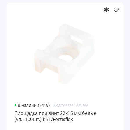
Сетевые фильтры, удлинители и
разветвители
Розетки с таймером
ТВ приставки и антенны
Звонки и кнопки
Элементы питания и зарядные устройства
Паяльники и материалы для пайки
Конденсаторы
В наличии (418)
Код товара: 304099
Площадка под винт 22х16 мм белые
(уп.=100шт.) КВТ/Fortisflex