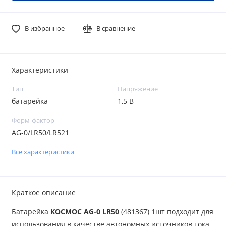
В избранное
В сравнение
Характеристики
Тип
Напряжение
батарейка
1,5 В
Форм-фактор
AG-0/LR50/LR521
Все характеристики
Краткое описание
Батарейка
КОСМОС AG-0 LR50
(481367) 1шт подходит для
использования в качестве автономных источников тока