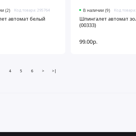
и (2)
Код товара: 295764
В наличии (9)
Код товара:
ет автомат белый
Шпингалет автомат зо
(00333)
99.00р.
4
5
6
>
>|