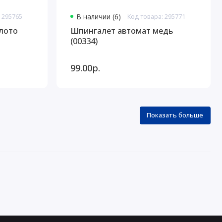
 295765
В наличии (6)
Код товара: 295771
лото
Шпингалет автомат медь
(00334)
99.00р.
Показать больше