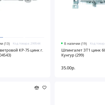
и (13)
Код товара: 299544
В наличии (19)
Код товар
ветровой КР-75 цинк г.
Шпингалет ЗТ1 цинк 60
04543)
Кунгур (299)
35.00р.