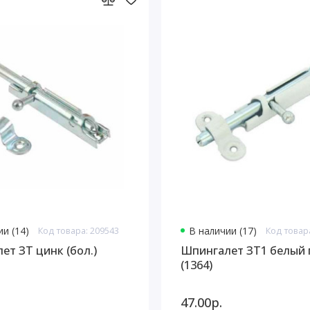
и (14)
Код товара: 209543
В наличии (17)
Код товар
ет ЗТ цинк (бол.)
Шпингалет ЗТ1 белый г
(1364)
47.00р.