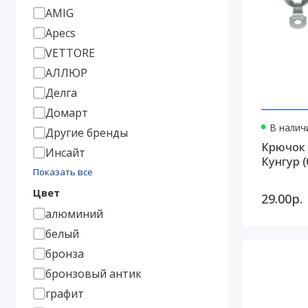
AMIG
Apecs
VETTORE
АЛЛЮР
Делга
Домарт
В наличи
Другие бренды
Крючок 
Инсайт
Кунгур (
Показать все
Цвет
29.00р.
алюминий
белый
бронза
бронзовый антик
графит