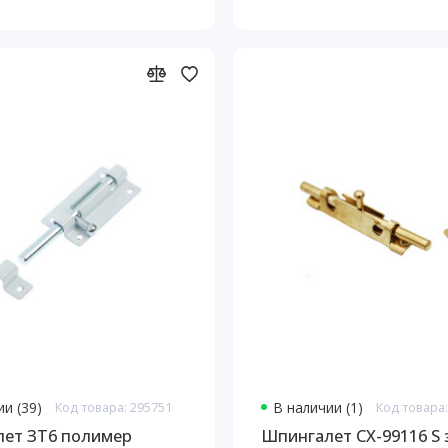
и (39)
Код товара: 295751
В наличии (1)
Код товара:
ет ЗТ6 полимер
Шпингалет СХ-99116 S 