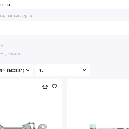
тавки
ов
еты, крючки