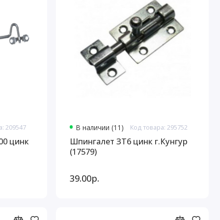
а: 209547
В наличии (11)
Код товара: 295752
00 цинк
Шпингалет ЗТ6 цинк г.Кунгур
(17579)
39.00р.