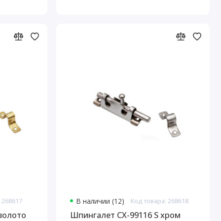
 268617
В наличии (12)
Код товара: 268618
золото
Шпингалет СХ-99116 S хром