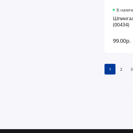
В наличи
Шпингал
(00434)
99.00р.
1
2
3