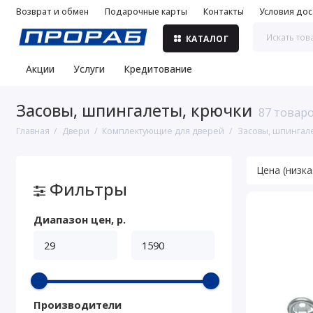
Возврат и обмен
Подарочные карты
Контакты
Условия дос
КАТАЛОГ
Акции
Услуги
Кредитование
Засовы, шпингалеты, крючки
87 товар
Главная
Двери
Комплектующие для дверей
Засовы, шпингал
Фильтры
Диапазон цен, р.
Производители