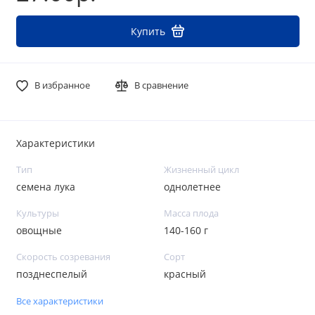
Купить
В избранное
В сравнение
Характеристики
Тип
Жизненный цикл
семена лука
однолетнее
Культуры
Масса плода
овощные
140-160 г
Скорость созревания
Сорт
позднеспелый
красный
Все характеристики