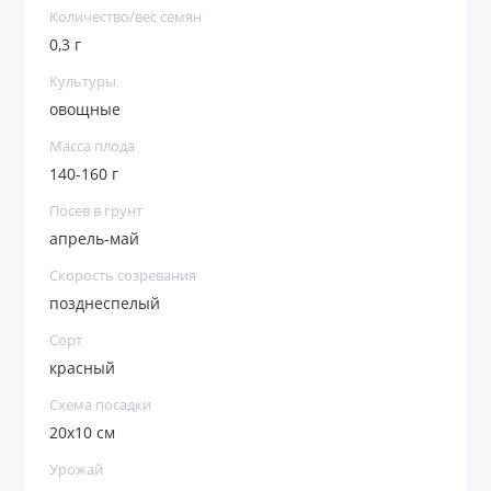
Количество/вес семян
0,3 г
Культуры
овощные
Масса плода
140-160 г
Посев в грунт
апрель-май
Скорость созревания
позднеспелый
Сорт
красный
Схема посадки
20х10 см
Урожай