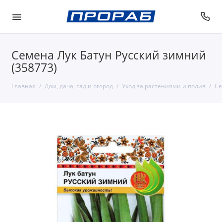
Семена Лук Батун Русский зимний
(358773)
Главная
Дом, дача, сад и огород
Уход за растениями и полив
Се