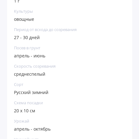
1 г
Культуры
овощные
Период от всхода до созревания
27 - 30 дней
Посев в грунт
апрель - июнь
Скорость созревания
среднеспелый
Сорт
Русский зимний
Схема посадки
20 х 10 см
Урожай
апрель - октябрь