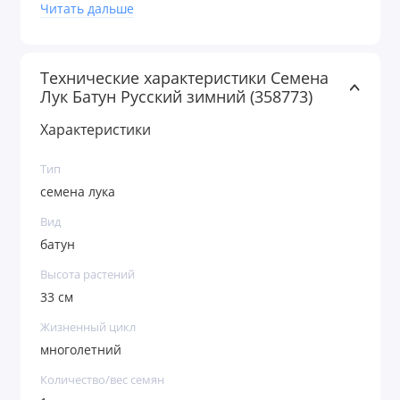
весенний посев и одноразовую уборку растений в
Читать дальше
конце сезона.
При многолетней культуре - 2-3 срезки за сезон.
Технические характеристики Семена
После каждой срезки подкармливают и поливают.
Лук Батун Русский зимний (358773)
Характеристики
Тип
семена лука
Вид
батун
Высота растений
33 см
Жизненный цикл
многолетний
Количество/вес семян