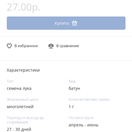
27.00р.
Купить
В избранное
В сравнение
Характеристики
Тип
Вид
семена лука
батун
Жизненный цикл
Количество/вес семян
многолетний
1 г
Период от всхода до
Посев в грунт
созревания
апрель - июнь
27 - 30 дней