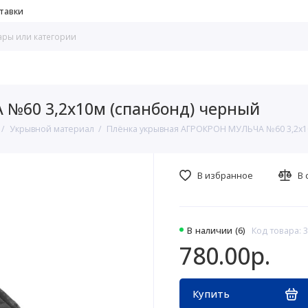
тавки
№60 3,2х10м (спанбонд) черный
Укрывной материал
Плёнка укрывная АГРОКРОН МУЛЬЧА №60 3,2х1
В избранное
В 
В наличии (6)
Код товара: 
780.00р.
Купить