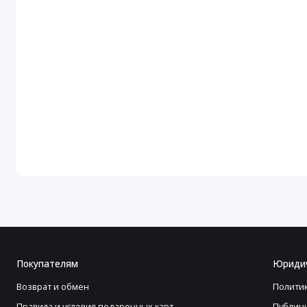
Покупателям
Юриди
Возврат и обмен
Полити
Правила и условия подарочных карт
Публич