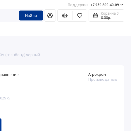
Поддержка
+7 950 800-40-09
Корзина
0
Найти
0.00р.
0м (спанбонд) черный
Агрокрон
сравнение
Производитель
302975