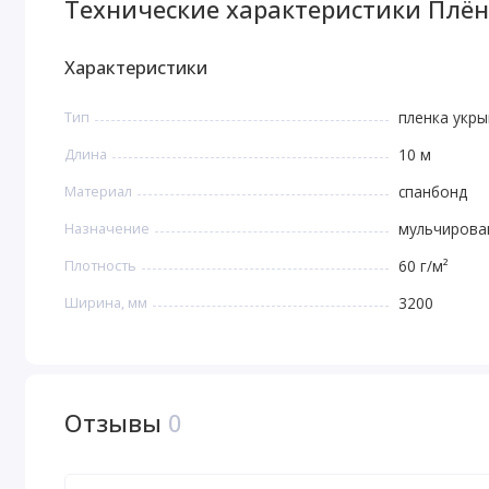
Технические характеристики Плё
Характеристики
Тип
пленка укр
Длина
10 м
Материал
спанбонд
Назначение
мульчирова
Плотность
60 г/м²
Ширина, мм
3200
Отзывы
0