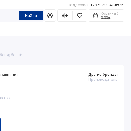
Поддержка
+7 950 800-40-09
Корзина
0
Найти
0.00р.
нбонд) белый
Другие бренды
сравнение
Производитель
206033