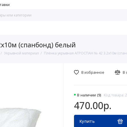
тавки
х10м (спанбонд) белый
Укрывной материал
Плёнка укрывная АГРОСПАН № 42 3.2х10м (спа
В избранное
В 
В наличии (9)
Код товара: 
470.00р.
Купить