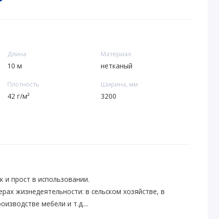
Длина
Материал
10 м
нетканый
Плотность
Ширина, мм
42 г/м²
3200
к и прост в использовании.
рах жизнедеятельности: в сельском хозяйстве, в
оизводстве мебели и т.д....