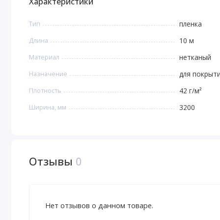
Характеристики
Тип
пленка
Длина
10 м
Материал
нетканый
Назначение
для покрыти
Плотность
42 г/м²
Ширина, мм
3200
Отзывы
0
Нет отзывов о данном товаре.