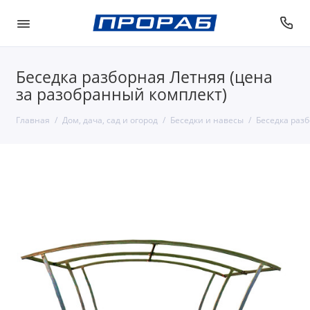
Беседка разборная Летняя (цена
за разобранный комплект)
Главная
Дом, дача, сад и огород
Беседки и навесы
Беседка разб