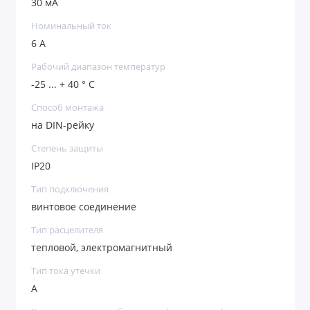
30 мА
Номинальный ток
6 А
Рабочий диапазон температур
-25 ... + 40 ° C
Способ монтажа
на DIN-рейку
Степень защиты
IP20
Тип подключения
винтовое соединение
Тип расцелителя
тепловой, электромагнитный
Тип тока утечки
А