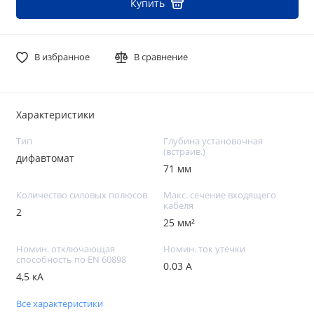
Купить
В избранное
В сравнение
Характеристики
Тип
Глубина установочная
(встраив.)
дифавтомат
71 мм
Количество силовых полюсов
Макс. сечение входящего
кабеля
2
25 мм²
Номин. отключающая
Номин. ток утечки
способность по EN 60898
0.03 А
4,5 кА
Все характеристики