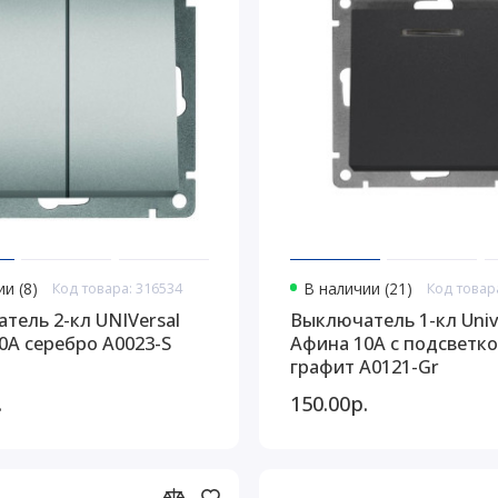
и (8)
Код товара: 316534
В наличии (21)
Код товар
тель 2-кл UNIVersal
Выключатель 1-кл Univ
0A серебро A0023-S
Афина 10А с подсветк
графит A0121-Gr
.
150.00р.