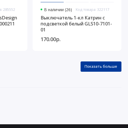
а: 285552
В наличии (26)
Код товара: 322117
sDesign
Выключатель 1-кл Катрин с
000211
подсветкой белый GLS10-7101-
01
170.00р.
Показать больше