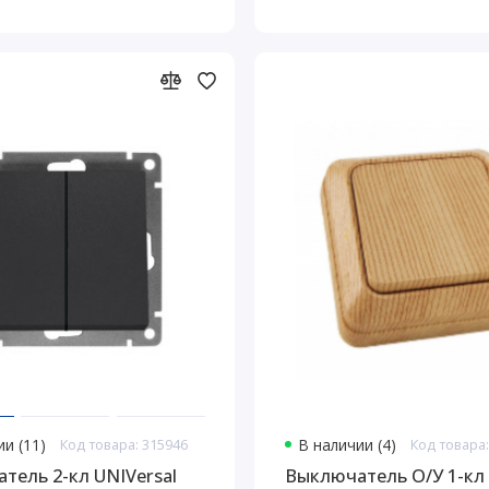
и (11)
Код товара: 315946
В наличии (4)
Код товара:
тель 2-кл UNIVersal
Выключатель О/У 1-к