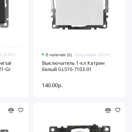
а: 314712
В наличии (6)
Код товара: 322115
ersal
Выключатель 1-кл Катрин
21-Gr
белый GLS10-7103-01
140.00р.