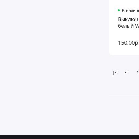
В наличи
Выключа
белый VA
150.00р
|<
<
1