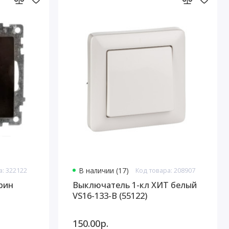
а: 322122
В наличии (17)
Код товара: 208907
рин
Выключатель 1-кл ХИТ белый
VS16-133-B (55122)
150.00р.