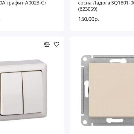
0A графит A0023-Gr
сосна Ладога SQ1801-0
(623059)
.
150.00р.