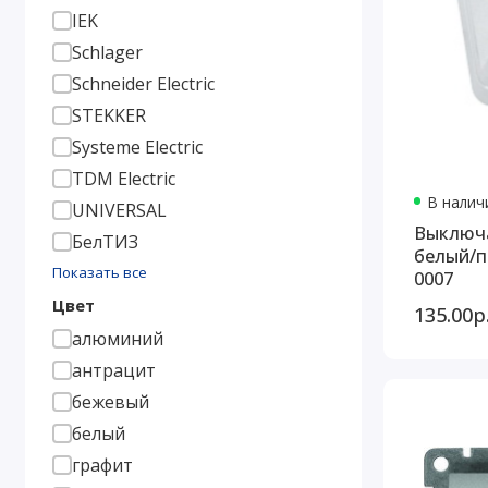
IEK
Schlager
Schneider Electric
STEKKER
Systeme Electric
TDM Electric
В наличи
UNIVERSAL
Выключа
БелТИЗ
белый/п
Показать все
0007
Цвет
135.00р
алюминий
антрацит
бежевый
белый
графит