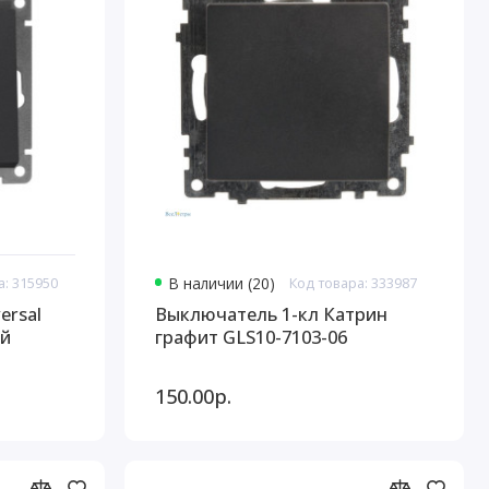
а: 315950
В наличии (20)
Код товара: 333987
ersal
Выключатель 1-кл Катрин
ой
графит GLS10-7103-06
150.00р.