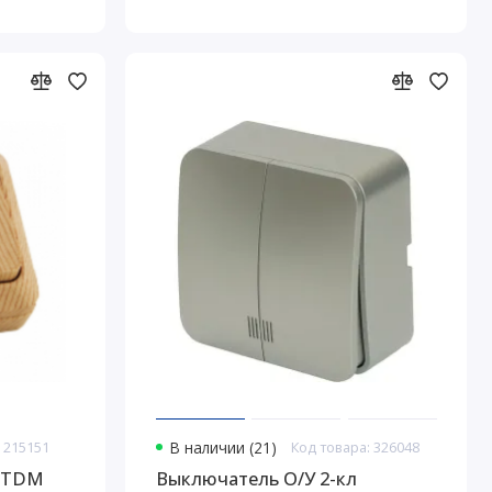
 215151
В наличии (21)
Код товара: 326048
л TDM
Выключатель О/У 2-кл