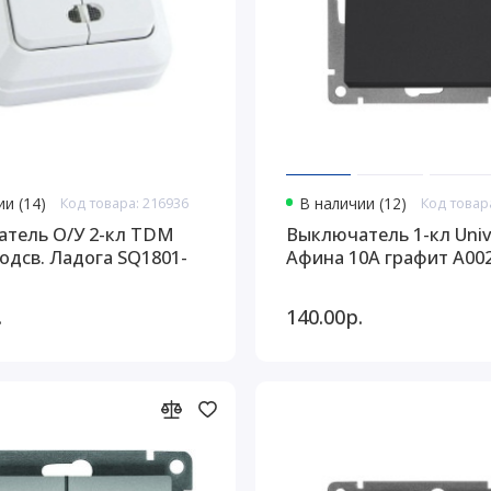
и (14)
Код товара: 216936
В наличии (12)
Код товар
тель О/У 2-кл TDM
Выключатель 1-кл Univ
одсв. Ладога SQ1801-
Афина 10А графит A00
.
140.00р.