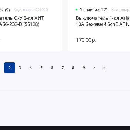
и (9)
Код товара: 208910
В наличии (12)
Код товар
тель О/У 2-кл ХИТ
Выключатель 1-кл Atla
56-232-B (55128)
10А бежевый SchE ATN
.
170.00р.
2
3
4
5
6
7
8
9
>
>|