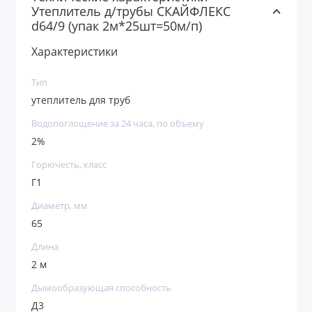
Утеплитель д/трубы СКАЙФЛЕКС
d64/9 (упак 2м*25шт=50м/п)
Характеристики
Тип
утеплитель для труб
Водопоглощение за 24 часа, по объему
2%
Горючесть, класс
Г1
Диаметр, мм
65
Длина
2 м
Дымообразующая способность
Д3