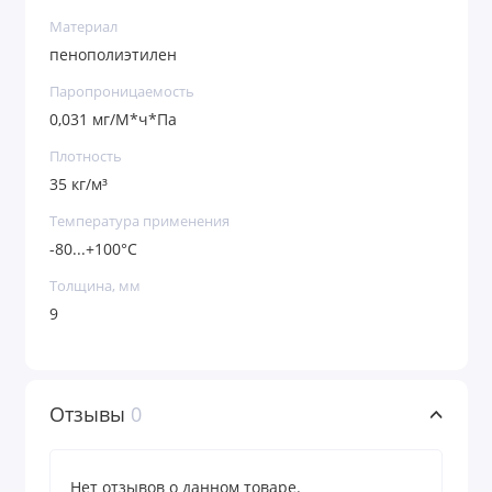
Материал
пенополиэтилен
Паропроницаемость
0,031 мг/М*ч*Па
Плотность
35 кг/м³
Температура применения
-80...+100°С
Толщина, мм
9
Отзывы
0
Нет отзывов о данном товаре.