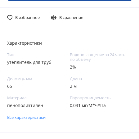
В избранное
В сравнение
Характеристики
Тип
Водопоглощение за 24 часа,
по объему
утеплитель для труб
2%
Диаметр, мм
Длина
65
2 м
Материал
Паропроницаемость
пенополиэтилен
0,031 мг/М*ч*Па
Все характеристики