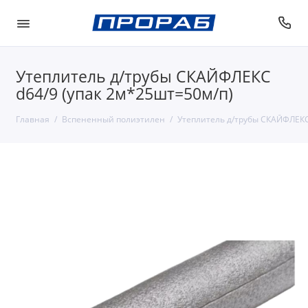
Утеплитель д/трубы СКАЙФЛЕКС
d64/9 (упак 2м*25шт=50м/п)
Главная
Вспененный полиэтилен
Утеплитель д/трубы СКАЙФЛЕКС