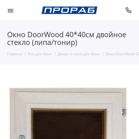
Окно DoorWood 40*40см двойное
стекло (липа/тонир)
Главная
Все для бани
Двери и окна для бани
Окно DoorWood 40