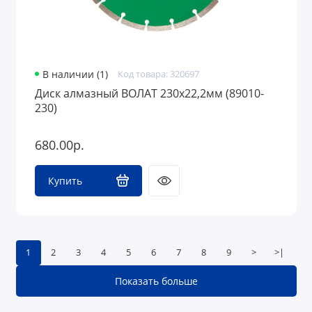
В наличии (1)
Код товара: 320697
Диск алмазный ВОЛАТ 230х22,2мм (89010-
230)
680.00р.
Купить
1
2
3
4
5
6
7
8
9
>
>|
Показать больше