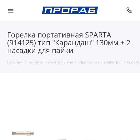
Горелка портативная SPARTA
(914125) тип "Карандаш" 130мм + 2
насадки для пайки
Главная
Техника и инструменты
Сварка (газо и электро)
Горелк