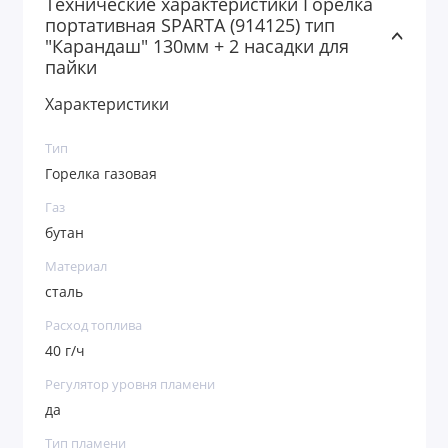
Технические характеристики Горелка
портативная SPARTA (914125) тип
"Карандаш" 130мм + 2 насадки для
пайки
Характеристики
Тип
Горелка газовая
Газ
бутан
Материал
сталь
Расход топлива
40 г/ч
Регулятор уровня пламени
да
Тип пламени