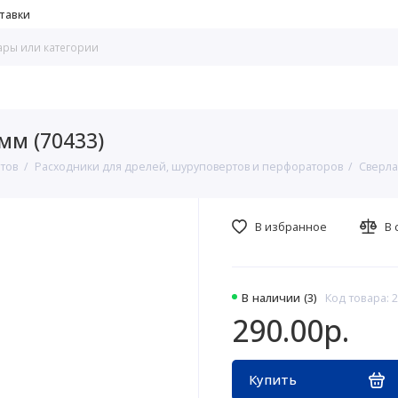
тавки
мм (70433)
нтов
Расходники для дрелей, шуруповертов и перфораторов
Сверла
В избранное
В 
В наличии (3)
Код товара: 
290.00р.
Купить