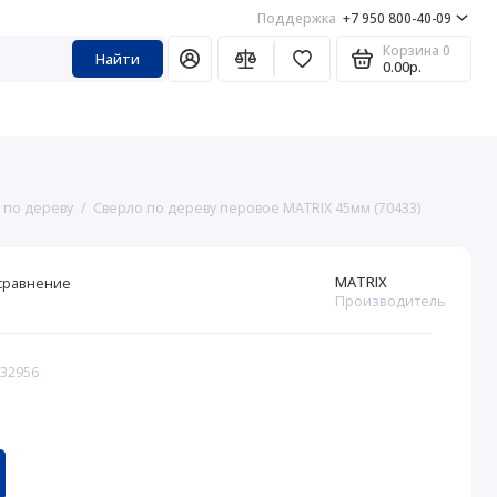
Поддержка
+7 950 800-40-09
Корзина
0
Найти
0.00р.
 по дереву
Сверло по дереву перовое MATRIX 45мм (70433)
MATRIX
сравнение
Производитель
232956