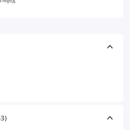
х пород.
3)