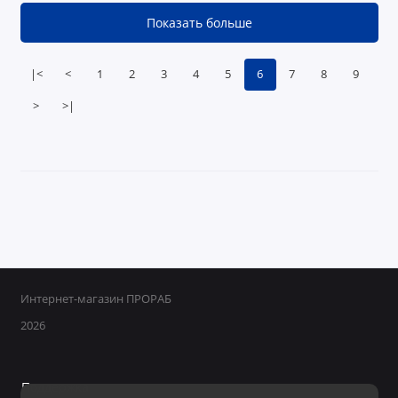
Показать больше
|<
<
1
2
3
4
5
6
7
8
9
>
>|
Интернет-магазин ПРОРАБ
2026
Поддержка