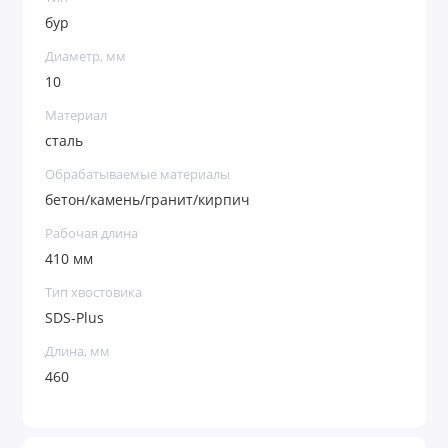
бур
Диаметр, мм
10
Материал
сталь
Обрабатываемые материалы
бетон/камень/гранит/кирпич
Рабочая длина
410 мм
Тип хвостовика
SDS-Plus
Длина, мм
460