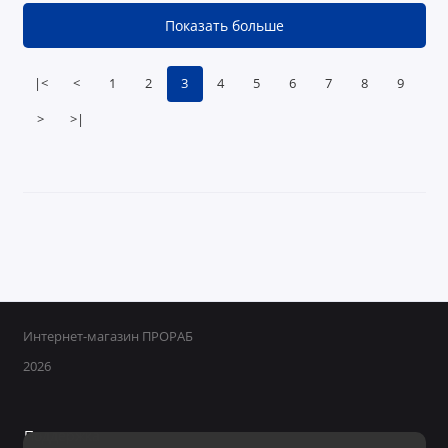
Показать больше
|<
<
1
2
3
4
5
6
7
8
9
>
>|
Интернет-магазин ПРОРАБ
2026
Поддержка