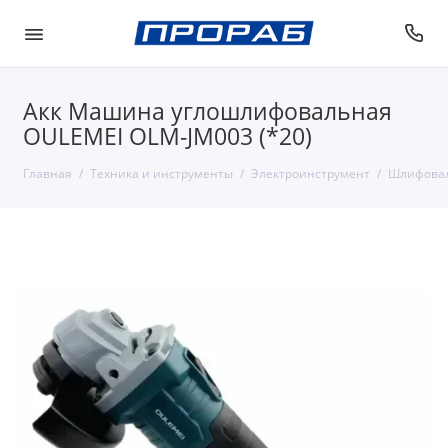
Акк Машина углошлифовальная
OULEMEI OLM-JM003 (*20)
Главная
Техника и инструменты
Электроинструмент
Шлифова