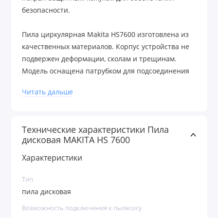
безопасности.
Пила циркулярная Makita HS7600 изготовлена из
качественных материалов. Корпус устройства не
подвержен деформации, сколам и трещинам.
Модель оснащена патрубком для подсоединения
пылесоса. Благодаря этому можно обеспечить
Читать дальше
чистоту на рабочем месте. Для замены угольных
щеток не требуется использовать специальные
инструменты или приспособления. Пила имеет
Технические характеристики Пила
удобную рукоятку эргономичной формы для
дисковая MAKITA HS 7600
комфортной эксплуатации.
Характеристики
Тип
пила дисковая
Возможность подключения к пылесосу