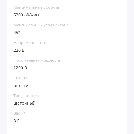
Максимальные обороты
5200 об/мин
Максимальный угол наклона
45º
Напряжение сети
220 В
Номинальная мощность
1200 Вт
Питание
от сети
Тип двигателя
щеточный
Вес, кг
3,6